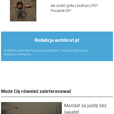
Jak zrobić grilla z butli po LPG?
Poradnik DIY
Redakcja autobrat.pl
Redakcja autobrat.pl to grupa specjalistów z zakresu motoryzacji,
mężczyzn, transportu.
Może Cię również zainteresować
Mandat za jazdę bez
świateł