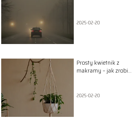
przeciwmgielnych w
czasie mgły – co
grozi?
2025-02-20
Prosty kwietnik z
makramy – jak zrobić
krok po kroku
2025-02-20