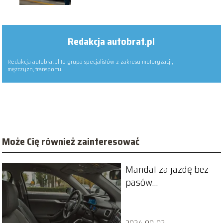
Redakcja autobrat.pl
Redakcja autobrat.pl to grupa specjalistów z zakresu motoryzacji,
mężczyzn, transportu.
Może Cię również zainteresować
Mandat za jazdę bez
pasów
bezpieczeństwa w
pojeździe – jakie są
kary?