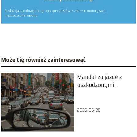
Redakcja autobrat.pl to grupa specjalistów z zakresu motoryzacji,
mężczyzn, transportu.
Może Cię również zainteresować
Mandat za jazdę z
uszkodzonymi
lusterkami – kiedy
zapłacisz?
2025-05-20