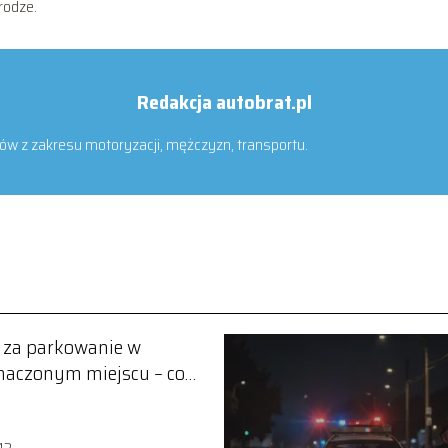
rodze.
Redakcja autobrat.pl
stów z zakresu motoryzacji, mężczyzn, transportu.
 za parkowanie w
naczonym miejscu – co