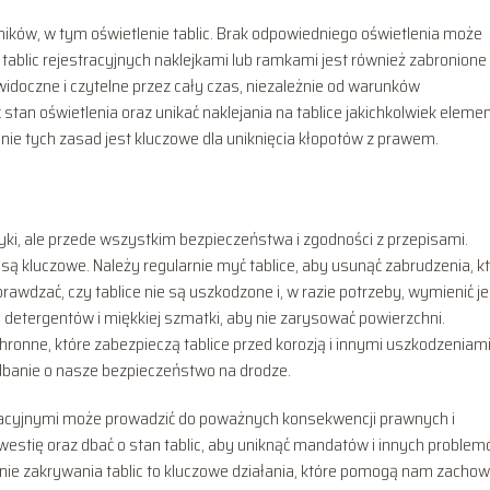
ników, w tym oświetlenie tablic. Brak odpowiedniego oświetlenia może
blic rejestracyjnych naklejkami lub ramkami jest również zabronione 
widoczne i czytelne przez cały czas, niezależnie od warunków
tan oświetlenia oraz unikać naklejania na tablice jakichkolwiek eleme
nie tych zasad jest kluczowe dla uniknięcia kłopotów z prawem.
etyki, ale przede wszystkim bezpieczeństwa i zgodności z przepisami.
 są kluczowe. Należy regularnie myć tablice, aby usunąć zabrudzenia, k
rawdzać, czy tablice nie są uszkodzone i, w razie potrzeby, wymienić je
 detergentów i miękkiej szmatki, aby nie zarysować powierzchni.
onne, które zabezpieczą tablice przed korozją i innymi uszkodzeniami
 dbanie o nasze bezpieczeństwo na drodze.
tracyjnymi może prowadzić do poważnych konsekwencji prawnych i
westię oraz dbać o stan tablic, aby uniknąć mandatów i innych problem
anie zakrywania tablic to kluczowe działania, które pomogą nam zacho