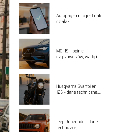
Autopay – co to jest i jak
działa?
MG HS – opinie
użytkowników, wady i
zalety
Husqvarna Svartpilen
125 – dane techniczne,
osiągi, opinie
Jeep Renegade – dane
techniczne,