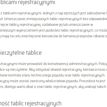
blicami rejestracyjnymi
z tablicami rejestracyjnymi. Jednym z najczęstszych jest zabrudzenie 
0 zł. Umieszczanie zmniejszonych tablic rejestracyjnych bez odpowiedn
cie tablicy rejestracyjnej, ozdabianie jej lub umieszczanie w
żniejszym wykroczeniem jest jazda bez tablic rejestracyjnych, co moż
 mają na celu zniechęcenie kierowców do łamania przepisów i dbanie 
eczytelne tablice
estracyjnymi może prowadzić do konsekwencji administracyjnych. Polic
lice są nieczytelne. Aby odzyskać dowód rejestracyjny, kierowca musi 
tanie kontrola stanu technicznego pojazdu oraz tablic rejestracyjnych.
cyjny może zostać zwrócony właścicielowi pojazdu. Procedura ta jest
 dlatego warto dbać o stan tablic rejestracyjnych, aby uniknąć takich
ość tablic rejestracyjnych