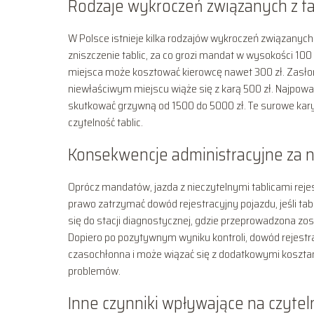
Rodzaje wykroczeń związanych z ta
W Polsce istnieje kilka rodzajów wykroczeń związanych 
zniszczenie tablic, za co grozi mandat w wysokości 10
miejsca może kosztować kierowcę nawet 300 zł. Zasłonię
niewłaściwym miejscu wiąże się z karą 500 zł. Najpowa
skutkować grzywną od 1500 do 5000 zł. Te surowe kary
czytelność tablic.
Konsekwencje administracyjne za ni
Oprócz mandatów, jazda z nieczytelnymi tablicami rej
prawo zatrzymać dowód rejestracyjny pojazdu, jeśli tab
się do stacji diagnostycznej, gdzie przeprowadzona zos
Dopiero po pozytywnym wyniku kontroli, dowód rejestra
czasochłonna i może wiązać się z dodatkowymi kosztami,
problemów.
Inne czynniki wpływające na czyteln