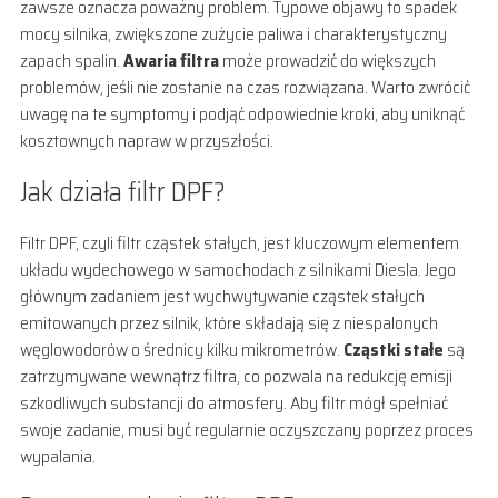
zawsze oznacza poważny problem. Typowe objawy to spadek
mocy silnika, zwiększone zużycie paliwa i charakterystyczny
zapach spalin.
Awaria filtra
może prowadzić do większych
problemów, jeśli nie zostanie na czas rozwiązana. Warto zwrócić
uwagę na te symptomy i podjąć odpowiednie kroki, aby uniknąć
kosztownych napraw w przyszłości.
Jak działa filtr DPF?
Filtr DPF, czyli filtr cząstek stałych, jest kluczowym elementem
układu wydechowego w samochodach z silnikami Diesla. Jego
głównym zadaniem jest wychwytywanie cząstek stałych
emitowanych przez silnik, które składają się z niespalonych
węglowodorów o średnicy kilku mikrometrów.
Cząstki stałe
są
zatrzymywane wewnątrz filtra, co pozwala na redukcję emisji
szkodliwych substancji do atmosfery. Aby filtr mógł spełniać
swoje zadanie, musi być regularnie oczyszczany poprzez proces
wypalania.