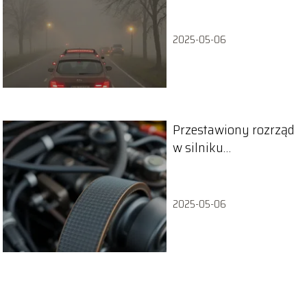
korzystanie ze świateł
przeciwmgielnych –
co grozi?
2025-05-06
Przestawiony rozrząd
w silniku
benzynowym –
objawy
2025-05-06