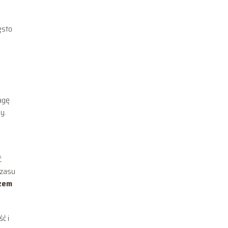
ęsto
agę
y.
ć
czasu
zem
ć i