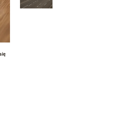
najlepsza?
się