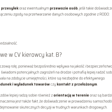
e przesyłek
oraz ewentualnym
przewozie osób
, jeśli takie doświadc
dołączeniu zgody na przetwarzanie danych osobowych zgodnie z RODO:
iedzialność.
owe w CV kierowcy kat. B?
czową rolę, ponieważ bezpośrednio wpływa na jakość i bezpieczeństw
wiadomi potencjalnych zagrożeń na drodze i potrafią lepiej radzić sob
ala na zdobycie umiejętności, które są niezbędne do efektywnego
adunek i wyładunek towarów
czy
kontakt z przełożonym
.
dów lepiej radzą sobie również z
orientacją w terenie
oraz są bardzi
 znaczenia jest także fakt, że doświadczenie w prowadzeniu samochod
podejmowanie skutecznych decyzji w trudnych warunkach drogowych.