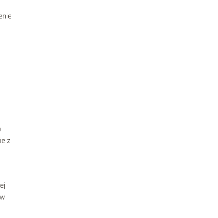
zenie
o
ie z
ej
ów