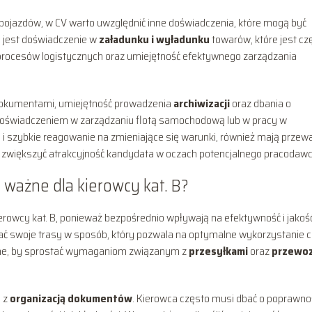
ojazdów, w CV warto uwzględnić inne doświadczenia, które mogą być
h jest doświadczenie w
załadunku i wyładunku
towarów, które jest cz
rocesów logistycznych oraz umiejętność efektywnego zarządzania
dokumentami, umiejętność prowadzenia
archiwizacji
oraz dbania o
doświadczeniem w zarządzaniu flotą samochodową lub w pracy w
e
i szybkie reagowanie na zmieniające się warunki, również mają przew
 zwiększyć atrakcyjność kandydata w oczach potencjalnego pracodawc
ą ważne dla kierowcy kat. B?
erowcy kat. B, ponieważ bezpośrednio wpływają na efektywność i jakoś
ać swoje trasy w sposób, który pozwala na optymalne wykorzystanie 
dne, by sprostać wymaganiom związanym z
przesyłkami
oraz
przewo
 z
organizacją dokumentów
. Kierowca często musi dbać o poprawnoś