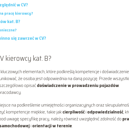
zględnić w CV?
 na pracę kierowcy?
ów kat. B?
konieczne?
inno się zawrzeć w CV?
V kierowcy kat. B?
lku kluczowych elementach, które podkreślą kompetencje i doświadczenie
nikować, że osoba jest odpowiednia na daną pozycję. Przede wszystk
szczegółowo opisać
doświadczenie w prowadzeniu pojazdów
.
 pracodawcy.
ejsce na podkreślenie umiejętności organizacyjnych oraz skrupulatnośc
zyć kompetencje miękkie, takie jak
cierpliwość
i
odpowiedzialność
, k
pod uwagę specyfikę pracy, należy również uwzględnić zdolność do
pr
i samochodowej
i
orientacji w terenie
.