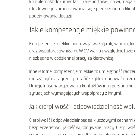
kompletność dokumentacji transportowej, co wymaga skr
efektywnego komunikowania się z przełożonymi i klien
podejmowania decyzji.
Jakie kompetencje miękkie powinno
Kompetencje miękkie odgrywają ważną rolę w pracy kier
oraz współpracownikami. W CV warto uwzględnić takie 
niezbędne w codziennej pracy za kierownicą.
Inne istotne kompetencje miękkie to umiejętność radz
muszą być elastyczni i potrafić szybko reagować na zmi
Umiejętność nawiązywania kontaktów interpersonalnyc
sytuacjach wymagających współpracy z innymi.
Jak cierpliwość i odpowiedzialność wp
Cierpliwość i odpowiedzialność są kluczowymi cechami 
bezpieczeństwo i jakość wykonywanej pracy. Cierpliwo
i długimi trasami, co jest nieodłącznym elementem ich 