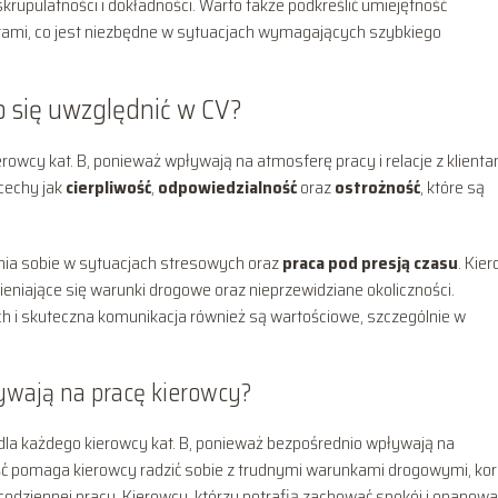
upulatności i dokładności. Warto także podkreślić umiejętność
tami, co jest niezbędne w sytuacjach wymagających szybkiego
 się uwzględnić w CV?
owcy kat. B, ponieważ wpływają na atmosferę pracy i relacje z klienta
cechy jak
cierpliwość
,
odpowiedzialność
oraz
ostrożność
, które są
enia sobie w sytuacjach stresowych oraz
praca pod presją czasu
. Kie
eniające się warunki drogowe oraz nieprzewidziane okoliczności.
h i skuteczna komunikacja również są wartościowe, szczególnie w
ływają na pracę kierowcy?
dla każdego kierowcy kat. B, ponieważ bezpośrednio wpływają na
ść pomaga kierowcy radzić sobie z trudnymi warunkami drogowymi, ko
codziennej pracy. Kierowcy, którzy potrafią zachować spokój i opanowa