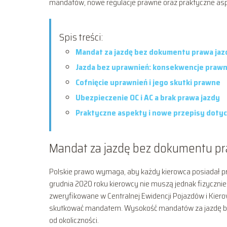
mandatów, nowe regulacje prawne oraz praktyczne aspe
Spis treści:
Mandat za jazdę bez dokumentu prawa jazd
Jazda bez uprawnień: konsekwencje prawne
Cofnięcie uprawnień i jego skutki prawne
Ubezpieczenie OC i AC a brak prawa jazdy
Praktyczne aspekty i nowe przepisy dotyc
Mandat za jazdę bez dokumentu pra
Polskie prawo wymaga, aby każdy kierowca posiadał p
grudnia 2020 roku kierowcy nie muszą jednak fizyczni
zweryfikowane w Centralnej Ewidencji Pojazdów i Kier
skutkować mandatem. Wysokość mandatów za jazdę bez 
od okoliczności.