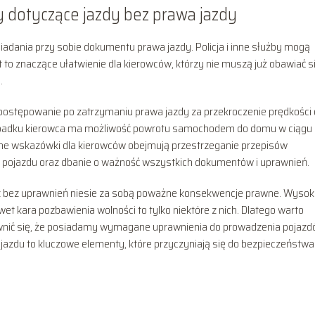
y dotyczące jazdy bez prawa jazdy
adania przy sobie dokumentu prawa jazdy. Policja i inne służby mogą
 to znaczące ułatwienie dla kierowców, którzy nie muszą już obawiać s
.
k postępowanie po zatrzymaniu prawa jazdy za przekroczenie prędkości 
padku kierowca ma możliwość powrotu samochodem do domu w ciągu
e wskazówki dla kierowców obejmują przestrzeganie przepisów
 pojazdu oraz dbanie o ważność wszystkich dokumentów i uprawnień.
 bez uprawnień niesie za sobą poważne konsekwencje prawne. Wysok
t kara pozbawienia wolności to tylko niektóre z nich. Dlatego warto
wnić się, że posiadamy wymagane uprawnienia do prowadzenia pojazd
ojazdu to kluczowe elementy, które przyczyniają się do bezpieczeństwa