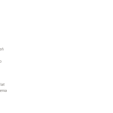
ień
b
lat.
zenia