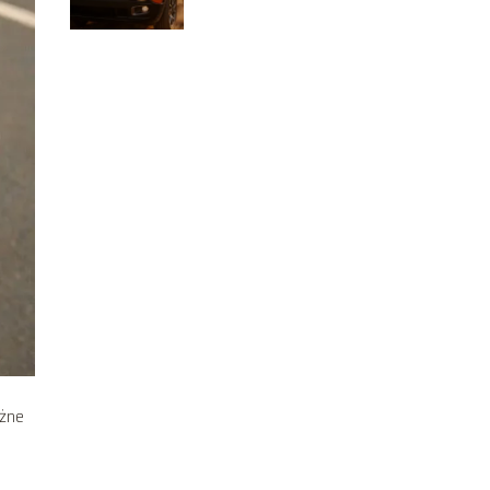
wyposażenie, opinie
ażne