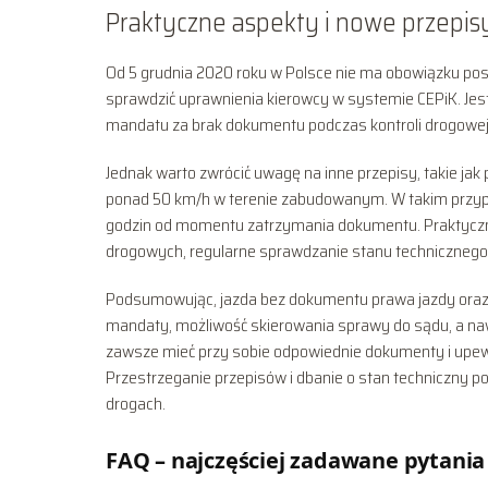
Praktyczne aspekty i nowe przepis
Od 5 grudnia 2020 roku w Polsce nie ma obowiązku posi
sprawdzić uprawnienia kierowcy w systemie CEPiK. Jest
mandatu za brak dokumentu podczas kontroli drogowej
Jednak warto zwrócić uwagę na inne przepisy, takie ja
ponad 50 km/h w terenie zabudowanym. W takim przy
godzin od momentu zatrzymania dokumentu. Praktyczn
drogowych, regularne sprawdzanie stanu technicznego
Podsumowując, jazda bez dokumentu prawa jazdy oraz
mandaty, możliwość skierowania sprawy do sądu, a nawe
zawsze mieć przy sobie odpowiednie dokumenty i upe
Przestrzeganie przepisów i dbanie o stan techniczny p
drogach.
FAQ – najczęściej zadawane pytania