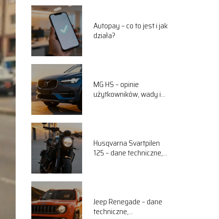
Autopay – co to jest i jak
działa?
MG HS – opinie
użytkowników, wady i
zalety
Husqvarna Svartpilen
125 – dane techniczne,
osiągi, opinie
Jeep Renegade – dane
techniczne,