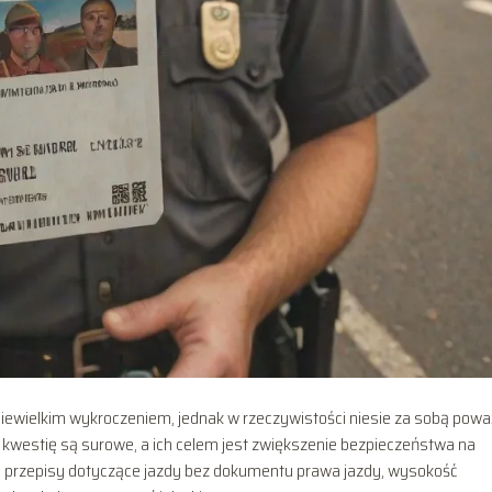
ewielkim wykroczeniem, jednak w rzeczywistości niesie za sobą pow
 kwestię są surowe, a ich celem jest zwiększenie bezpieczeństwa na
 przepisy dotyczące jazdy bez dokumentu prawa jazdy, wysokość