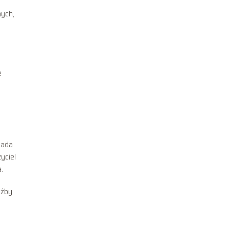
nych,
a
e
iada
yciel
.
użby