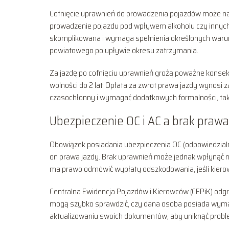
Cofnięcie uprawnień do prowadzenia pojazdów może nast
prowadzenie pojazdu pod wpływem alkoholu czy innych
skomplikowana i wymaga spełnienia określonych warun
powiatowego po upływie okresu zatrzymania.
Za jazdę po cofnięciu uprawnień grożą poważne konsek
wolności do 2 lat. Opłata za zwrot prawa jazdy wynosi 
czasochłonny i wymagać dodatkowych formalności, tak
Ubezpieczenie OC i AC a brak prawa
Obowiązek posiadania ubezpieczenia OC (odpowiedzialnoś
on prawa jazdy. Brak uprawnień może jednak wpłynąć n
ma prawo odmówić wypłaty odszkodowania, jeśli kiero
Centralna Ewidencja Pojazdów i Kierowców (CEPiK) odgry
mogą szybko sprawdzić, czy dana osoba posiada wyma
aktualizowaniu swoich dokumentów, aby uniknąć probl