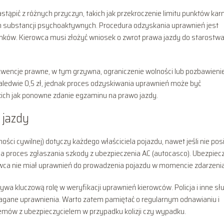
ąpić z różnych przyczyn, takich jak przekroczenie limitu punktów kar
 substancji psychoaktywnych. Procedura odzyskania uprawnień jest
ków. Kierowca musi złożyć wniosek o zwrot prawa jazdy do starostw
wencje prawne, w tym grzywna, ograniczenie wolności lub pozbawieni
zaledwie 0,5 zł, jednak proces odzyskiwania uprawnień może być
ich jak ponowne zdanie egzaminu na prawo jazdy.
 jazdy
ci cywilnej) dotyczy każdego właściciela pojazdu, nawet jeśli nie pos
a proces zgłaszania szkody z ubezpieczenia AC (autocasco). Ubezpiecz
wca nie miał uprawnień do prowadzenia pojazdu w momencie zdarzenia
wa kluczową rolę w weryfikacji uprawnień kierowców. Policja i inne sł
gane uprawnienia. Warto zatem pamiętać o regularnym odnawianiu i
emów z ubezpieczycielem w przypadku kolizji czy wypadku.