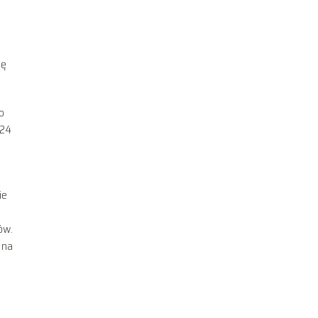
ię
o
 24
ie
ów.
 na