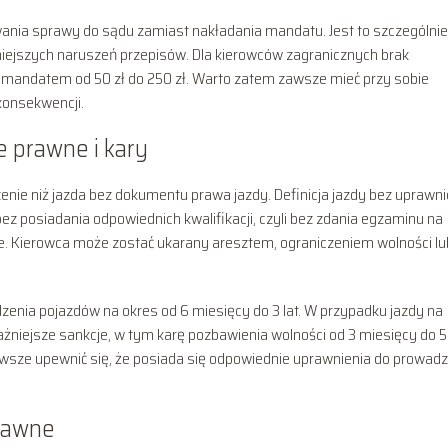
wania sprawy do sądu zamiast nakładania mandatu. Jest to szczególnie
niejszych naruszeń przepisów. Dla kierowców zagranicznych brak
mandatem od 50 zł do 250 zł. Warto zatem zawsze mieć przy sobie
konsekwencji.
 prawne i kary
nie niż jazda bez dokumentu prawa jazdy. Definicja jazdy bez uprawn
bez posiadania odpowiednich kwalifikacji, czyli bez zdania egzaminu na
e. Kierowca może zostać ukarany aresztem, ograniczeniem wolności lu
enia pojazdów na okres od 6 miesięcy do 3 lat. W przypadku jazdy na
niejsze sankcje, w tym karę pozbawienia wolności od 3 miesięcy do 5 
zawsze upewnić się, że posiada się odpowiednie uprawnienia do prowad
prawne